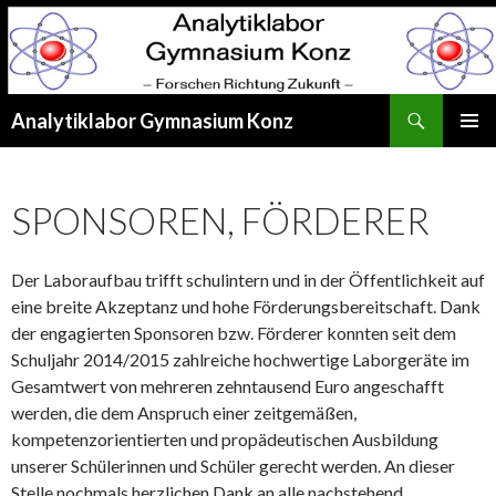
Suchen
Analytiklabor Gymnasium Konz
SPRINGE
PRIMÄR
ZUM
MENÜ
INHALT
SPONSOREN, FÖRDERER
Der Laboraufbau trifft schulintern und in der Öffentlichkeit auf
eine breite Akzeptanz und hohe Förderungsbereitschaft. Dank
der engagierten Sponsoren bzw. Förderer konnten seit dem
Schuljahr 2014/2015 zahlreiche hochwertige Laborgeräte im
Gesamtwert von mehreren zehntausend Euro angeschafft
werden, die dem Anspruch einer zeitgemäßen,
kompetenzorientierten und propädeutischen Ausbildung
unserer Schülerinnen und Schüler gerecht werden. An dieser
Stelle nochmals herzlichen Dank an alle nachstehend